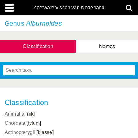
Zoetwatervissen van Nederland
Genus
Alburnoides
Classification
Names
Classification
Animalia
[rijk]
Chordata
[fylum]
Actinopterygii
[klasse]