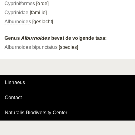
Cypriniformes
[orde]
Cyprinidae
[familie]
Alburnoides
[geslacht]
Genus
Alburnoides
bevat de volgende taxa:
Alburnoides bipunctatus
[species]
Linnaeus
Contact
Naturalis Biodiversity Center